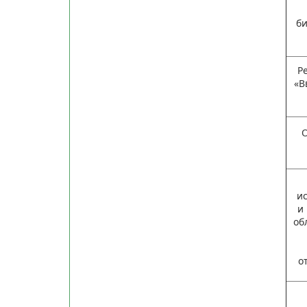
би
Р
«В
и
и
об
о