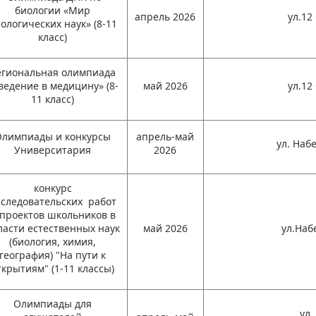
биологии «Мир
апрель 2026
ул.12
ологических наук» (8-11
класс)
егиональная олимпиада
ведение в медицину» (8-
май 2026
ул.12
11 класс)
Олимпиады и конкурсы
апрель-май
ул. Наб
Университария
2026
конкурс
сследовательских работ
 проектов школьников в
ласти естественных наук
май 2026
ул.Наб
(биология, химия,
география) "На пути к
ткрытиям" (1-11 классы)
Олимпиады для
ул.