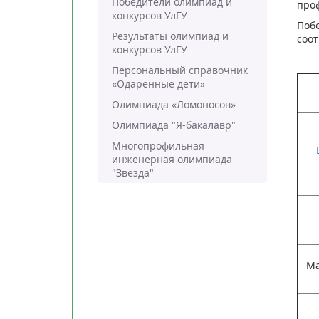
Победители олимпиад и
проф
конкурсов УлГУ
Поб
Результаты олимпиад и
соот
конкурсов УлГУ
Персональный справочник
«Одаренные дети»
Олимпиада «Ломоносов»
Олимпиада "Я-бакалавр"
Многопрофильная
инженерная олимпиада
"Звезда"
Ма