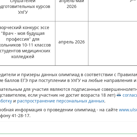
слушателей
апрель-май
одготовительных курсов
2026
УлГУ
ворческий конкурс эссе
"Врач - моя будущая
профессия" для
апрель 2026
ольников 10-11 классов
 студентов медицинских
колледжей
едители и призеры данных олимпиад в соответствии с Правил
е баллов ЕГЭ при поступлении в УлГУ на любые направления и
зательным для участия являются подписанные совершеннолетн
ставителем, если участник не достиг возраста 18 лет)
соглас
аботку
и
распространение персональных данных
.
робная информация о проведении олимпиад - на сайте
www.uls
фону 41-28-17.