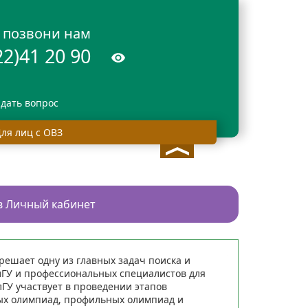
позвони нам
22)41 20 90
адать вопрос
ля лиц с ОВЗ
20 90
в Личный кабинет
решает одну из главных задач поиска и
лГУ и профессиональных специалистов для
ГУ участвует в проведении этапов
ых олимпиад, профильных олимпиад и