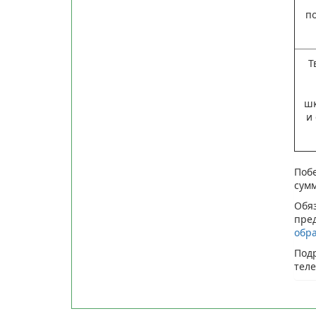
п
Т
шк
и
Поб
сумм
Обя
пред
обр
Под
теле