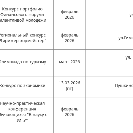
Конкурс портфолио
февраль
Финансового форума
у
2026
талантливой молодежи
Региональный конкурс
февраль
ул.Гим
"Дирижер-хормейстер"
2026
ул.
Олимпиада по туризму
март 2026
13.03.2026
Конкурс по экономике
Пушкинск
(пт)
Научно-практическая
конференция
февраль
бучающихся "В науку с
2026
УлГУ"