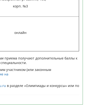
корп. №3
онлайн
ами приема получают дополнительные баллы к
 специальности.
им участником (или законным
ие на
u.ru
в разделе «Олимпиады и конкурсы» или по