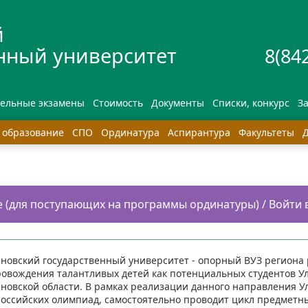
й
нный университет
8(84
ссия
тельные экзамены
Стоимость
Документы
Списки, конкурс
З
 образование
СПО
Ординатура
Аспирантура
Факультеты
Д
й университет
8(8422)41 
е (для поступающих на программы ординатуры) / Войти 
новский государственный университет - опорный ВУЗ региона 
ровождения талантливых детей как потенциальных студентов У
новской области. В рамках реализации данного направления Ул
российских олимпиад, самостоятельно проводит цикл предметн